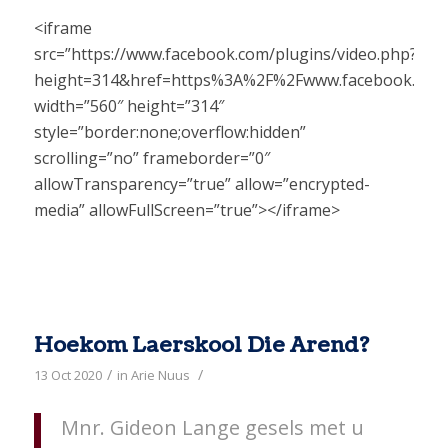
<iframe
src=”https://www.facebook.com/plugins/video.php?
height=314&href=https%3A%2F%2Fwww.facebook.com
width=”560″ height=”314″
style=”border:none;overflow:hidden”
scrolling=”no” frameborder=”0″
allowTransparency=”true” allow=”encrypted-
media” allowFullScreen=”true”></iframe>
Hoekom Laerskool Die Arend?
/
/
13 Oct 2020
in
Arie Nuus
Mnr. Gideon Lange gesels met u