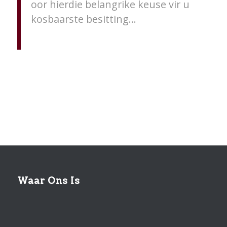
oor hierdie belangrike keuse vir u
kosbaarste besitting…
Waar Ons Is