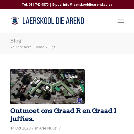
Tel: 011 740 9870 | E-pos:
info@laerskooldiearend.co.za
Blog
You are here:
Home
/
Blog
Ontmoet ons Graad R en Graad 1
juffies.
/
/
14 Oct 2020
in
Arie Nuus