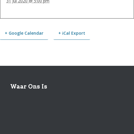
31 Jul 2020 @ 5:00 pm
+ Google Calendar
+ iCal Export
Event
Navigation
Waar Ons Is