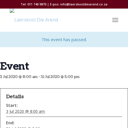
Tel: 011 740 9870 | E-pos:
info@laerskooldiearend.co.za
This event has passed.
Event
3 Jul 2020 @ 8:00 am
-
31 Jul 2020 @ 5:00 pm
Details
Start:
3 Jul 2020 @ 8:00 am
End: