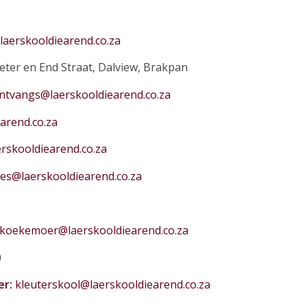
laerskooldiearend.co.za
eter en End Straat, Dalview, Brakpan
ntvangs@laerskooldiearend.co.za
arend.co.za
rskooldiearend.co.za
ies@laerskooldiearend.co.za
koekemoer@laerskooldiearend.co.za
0
er:
kleuterskool@laerskooldiearend.co.za