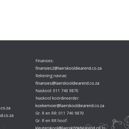
Finansies:
finansies2@laerskooldiearend.co.za
Rekening navrae:
finansies@laerskooldiearend.co.za
Naskool: 011 740 9870
a
Naskool koördineerder:
koekemoer@laerskooldiearend.co.za
.co.za
Gr. R en RR: 011 740 9870
d.co.za
Gr. R en RR hoof:
kleuterskool@laerskooldiearend.co.za