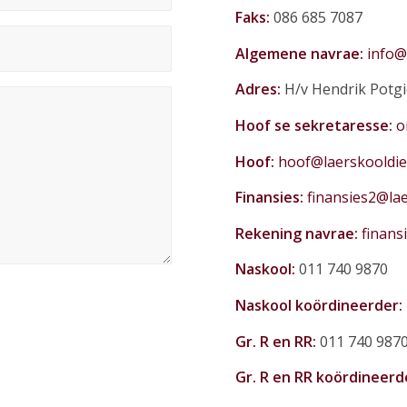
Faks:
086 685 7087
Algemene navrae:
info@
Adres:
H/v Hendrik Potgi
Hoof se sekretaresse:
o
Hoof:
hoof@laerskooldie
Finansies:
finansies2@lae
Rekening navrae:
finans
Naskool:
011 740 9870
Naskool koördineerder:
Gr. R en RR:
011 740 987
Gr. R en RR koördineerd