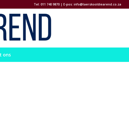
Tel: 011 740 9870 | E-pos:
info@laerskooldiearend.co.za
t ons